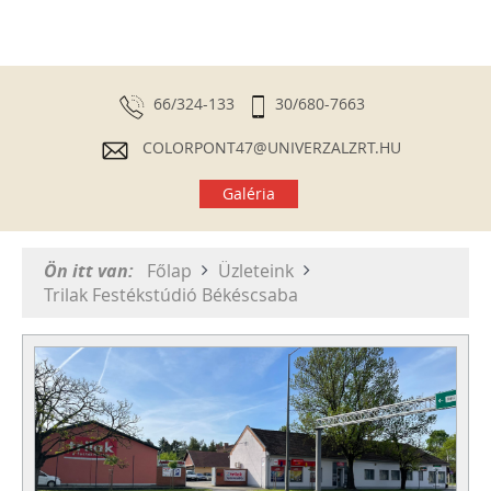
66/324-133
30/680-7663
COLORPONT47@UNIVERZALZRT.HU
Galéria
Ön itt van:
Főlap
Üzleteink
Trilak Festékstúdió Békéscsaba