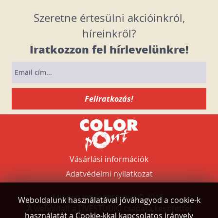
Szeretne értesülni akcióinkról,
híreinkről?
Iratkozzon fel hírlevelünkre!
Vásárlási információk
Adatvédelmi nyilatkozat
Minden jog fenntartva! © 2016.
Weboldalunk használatával jóváhagyod a cookie-k
A weboldalt a
LIVESTUDIO
csapata készítette!
használatát a Cookie-kkal kapcsolatos irányelv